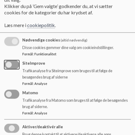
o
2021-02-09 - Skolebestyrelsesmøde_0.pdf
Klikker du på ’Gem valgte’ godkender du, at vi sætter
l
cookies for de kategorier du har krydset af.
d
e
2021-03-09 - Skolebestyrelsesmøde_0.pdf
Læs mere i
cookiepolitik
.
t
Nødvendige cookies
(altid nødvendig)
2021-04-22 - Skolebestyrelsesmøde_0.pdf
Disse cookies gemmer dine valg om cookieindstillinger.
Formål
:
Funktionalitet
SiteImprove
2021-05-27 - Skolebestyrelsesmøde_0.pdf
Trafikanalyse fra Siteimprove som bruges til at følge de
besøgendes brug af siderne
Formål
:
Analyse
2021-08-12 - Skolebestyrelsesmøde_0.pdf
Matomo
Trafikanalyse fra Matomo som bruges til at følge de besøgendes
brug af siderne.
2021-10-14 Skolebestyrelsesmøde.pdf
Formål
:
Analyse
Aktiver/deaktivér alle
2021-11-18 Skolebestyrelsesmøde.pdf
Brug denne kontakt til at aktivere/deaktivere alle apps.