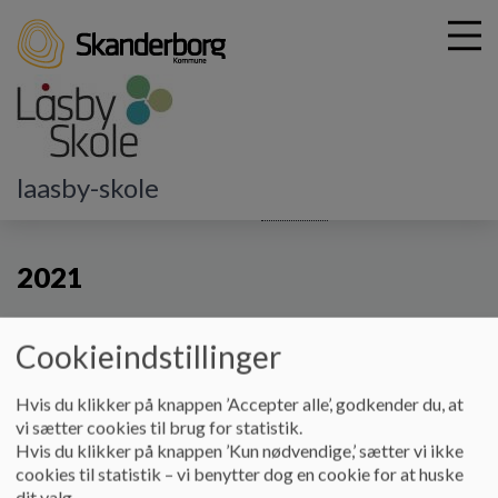
G
laasby-skole
å
Kontakt
Skolebestyrelsen
Referater
2021
t
i
2021
l
h
o
v
2021
Cookieindstillinger
e
Dokumenter
d
Hvis du klikker på knappen ’Accepter alle’, godkender du, at
i
vi sætter cookies til brug for statistik.
2021-01-07 - Skolebestyrelsesmøde_0.pdf
n
Hvis du klikker på knappen ’Kun nødvendige,’ sætter vi ikke
d
cookies til statistik – vi benytter dog en cookie for at huske
h
dit valg.