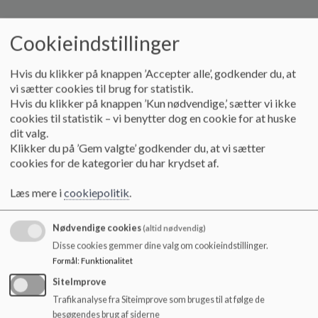
Cookieindstillinger
Hvis du klikker på knappen ’Accepter alle’, godkender du, at
§ 4 Forretningsorden
vi sætter cookies til brug for statistik.
Hvis du klikker på knappen ’Kun nødvendige,’ sætter vi ikke
cookies til statistik – vi benytter dog en cookie for at huske
dit valg.
Elevrådet holder møde ca. 1 gang om måneden eller oftere efter
Klikker du på ’Gem valgte’ godkender du, at vi sætter
behov
cookies for de kategorier du har krydset af.
Forretningsudvalget indkalder til møde.
Elevrådsrepræsentanterne informerer deres klasser og indsamler
Læs mere i
cookiepolitik
.
forslag m.v. mindst én gang i måneden.
Elevrådsmøderne ledes af elevrådsformanden.
Nødvendige cookies
(altid nødvendig)
Elevrådet er beslutningsdygtigt såfremt ¾ af repræsentanterne er
til stede.
Disse cookies gemmer dine valg om cookieindstillinger.
Der udfærdiges referat af elevrådsmøderne
Formål
:
Funktionalitet
Referatet gøres tilgængeligt for elever, forældre og medarbejdere.
SiteImprove
Trafikanalyse fra Siteimprove som bruges til at følge de
besøgendes brug af siderne