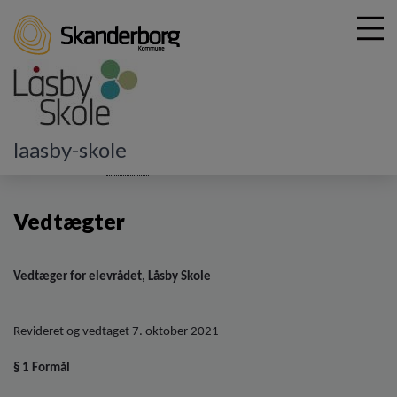
G
laasby-skole
å
Vores skole
Elevråd
Vedtægter
t
i
Vedtægter
l
h
o
v
Vedtæger for elevrådet, Låsby Skole
e
d
i
Revideret og vedtaget 7. oktober 2021
n
d
§ 1 Formål
h