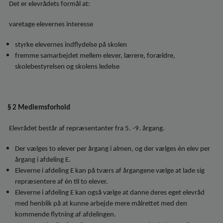
o
Det er elevrådets formål at:
l
d
varetage elevernes interesse
e
t
styrke elevernes indflydelse på skolen
fremme samarbejdet mellem elever, lærere, forældre,
skolebestyrelsen og skolens ledelse
§ 2 Medlemsforhold
Elevrådet består af repræsentanter fra 5. -9. årgang.
Der vælges to elever per årgang i almen, og der vælges én elev per
årgang i afdeling E.
Eleverne i afdeling E kan på tværs af årgangene vælge at lade sig
repræsentere af én til to elever.
Eleverne i afdeling E kan også vælge at danne deres eget elevråd
med henblik på at kunne arbejde mere målrettet med den
kommende flytning af afdelingen.