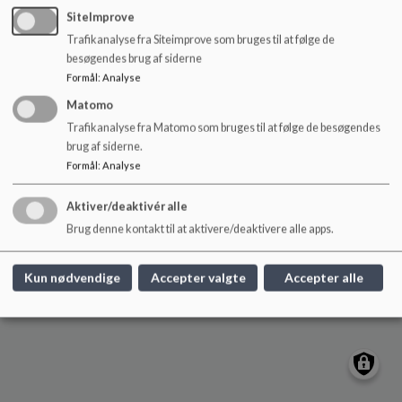
o
SiteImprove
l
Trafikanalyse fra Siteimprove som bruges til at følge de
d
besøgendes brug af siderne
e
Låsby Skole
Formål
:
Analyse
t
Skolevej 10, 8670 Låsby
Matomo
laasbyskole@skanderborg.dk
Trafikanalyse fra Matomo som bruges til at følge de besøgendes
brug af siderne.
+45 87942750
Formål
:
Analyse
EAN NR.
5798005707301
Sitemap
Aktiver/deaktivér alle
Brug denne kontakt til at aktivere/deaktivere alle apps.
Cookie politik
Kun nødvendige
Accepter valgte
Accepter alle