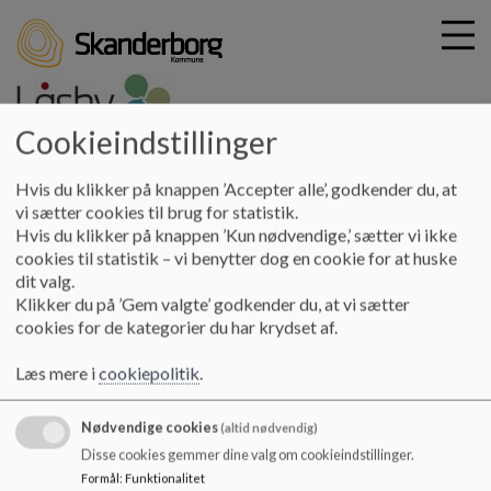
Cookieindstillinger
G
laasby-skole
Hvis du klikker på knappen ’Accepter alle’, godkender du, at
å
Praktisk info
MU Elev - Introduktion - Forældre
vi sætter cookies til brug for statistik.
t
Hvis du klikker på knappen ’Kun nødvendige,’ sætter vi ikke
i
cookies til statistik – vi benytter dog en cookie for at huske
MU Elev - Introduktion - Forældre
l
dit valg.
h
Klikker du på ’Gem valgte’ godkender du, at vi sætter
o
cookies for de kategorier du har krydset af.
v
MU·Elev :: Introduktion :: Forældre
e
Læs mere i
cookiepolitik
.
Introduktionsvideo til anvendelsen af MU·Elev.
d
Videoen er rettet specifikt mod forældregruppen.
i
Se video´en her
https://vimeo.com/442960911
Nødvendige cookies
n
(altid nødvendig)
d
Disse cookies gemmer dine valg om cookieindstillinger.
h
Formål
:
Funktionalitet