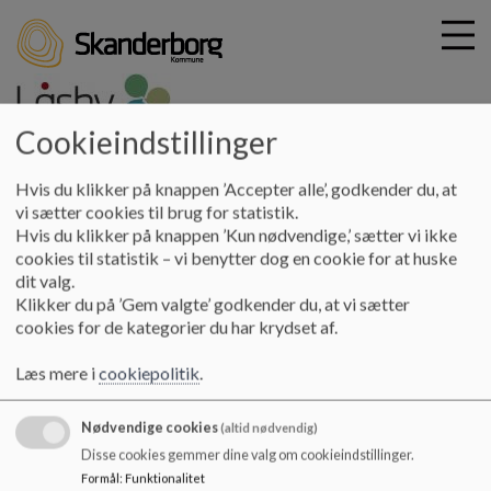
Cookieindstillinger
G
laasby-skole
Hvis du klikker på knappen ’Accepter alle’, godkender du, at
å
Kontakt
Samarbejdspartnere
UU-vejledning - afd. D-E
vi sætter cookies til brug for statistik.
t
Hvis du klikker på knappen ’Kun nødvendige,’ sætter vi ikke
i
cookies til statistik – vi benytter dog en cookie for at huske
UU-vejledning - afd. D
l
dit valg.
h
Klikker du på ’Gem valgte’ godkender du, at vi sætter
o
cookies for de kategorier du har krydset af.
v
Uddannelsesvejleder på Specialtilbud Autisme:
e
Læs mere i
cookiepolitik
.
Miriam Knudby Nielsen
d
Tlf.: 21 83 49 34
i
Kan også kontaktes på Aula.
Nødvendige cookies
n
(altid nødvendig)
d
Disse cookies gemmer dine valg om cookieindstillinger.
Se mere om vejledning i Skanderborg Kommune
h
Formål
:
Funktionalitet