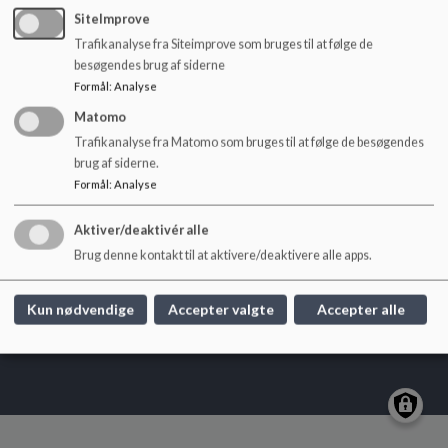
her:
https://www.ung-skanderborg.dk/
o
SiteImprove
l
Trafikanalyse fra Siteimprove som bruges til at følge de
d
besøgendes brug af siderne
e
Formål
:
Analyse
t
Matomo
Trafikanalyse fra Matomo som bruges til at følge de besøgendes
Låsby Skole
brug af siderne.
Skolevej 10, 8670 Låsby
Formål
:
Analyse
laasbyskole@skanderborg.dk
+45 87942750
Aktiver/deaktivér alle
Brug denne kontakt til at aktivere/deaktivere alle apps.
EAN NR.
5798005707301
Sitemap
Kun nødvendige
Accepter valgte
Accepter alle
Cookie politik