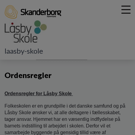
G
laasby-skole
å
Vores skole
Principper og retningslinjer
Ordensregler
t
i
Ordensregler
l
h
o
v
Ordensregler for Låsby Skole
e
d
Folkeskolen er en grundpille i det danske samfund og på
i
Låsby Skole ønsker vi, at alle deltagere i fællesskabet,
n
tager ansvar. Hjemmet har en væsentlig indflydelse på
d
barnets indstilling til arbejdet i skolen. Derfor vil et
h
samarbejde byggende på gensidig tillid være af