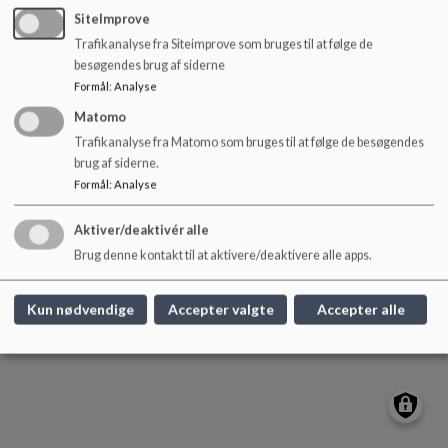
o
SiteImprove
l
Trafikanalyse fra Siteimprove som bruges til at følge de
d
besøgendes brug af siderne
Låsby Skole
e
Formål
:
Analyse
t
Skolevej 10, 8670 Låsby
Matomo
laasbyskole@skanderborg.dk
Trafikanalyse fra Matomo som bruges til at følge de besøgendes
+45 87942750
brug af siderne.
EAN NR.
5798005707301
Formål
:
Analyse
Sitemap
Aktiver/deaktivér alle
Cookie politik
Brug denne kontakt til at aktivere/deaktivere alle apps.
Kun nødvendige
Accepter valgte
Accepter alle