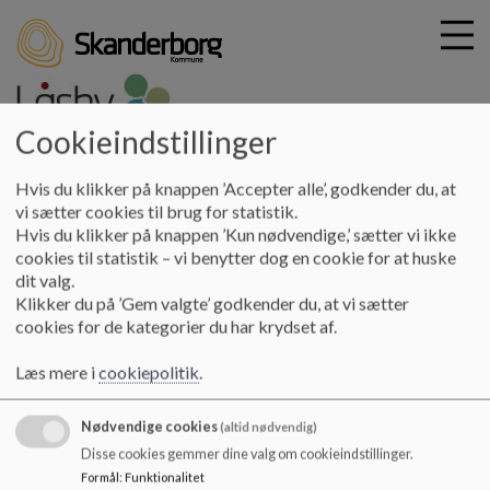
Cookieindstillinger
G
laasby-skole
Hvis du klikker på knappen ’Accepter alle’, godkender du, at
å
Praktisk info
Skolevej og skolebusser
vi sætter cookies til brug for statistik.
t
Hvis du klikker på knappen ’Kun nødvendige,’ sætter vi ikke
i
cookies til statistik – vi benytter dog en cookie for at huske
Skolevej og skolebusser
l
dit valg.
h
Klikker du på ’Gem valgte’ godkender du, at vi sætter
o
cookies for de kategorier du har krydset af.
v
-Vi henviser til midttrafik vedr. busser
e
Læs mere i
cookiepolitik
.
d
i
https://www.midttrafik.dk/koreplaner/skolebusser/sk
Nødvendige cookies
n
(altid nødvendig)
anderborg-kommune/
d
Disse cookies gemmer dine valg om cookieindstillinger.
h
Formål
:
Funktionalitet