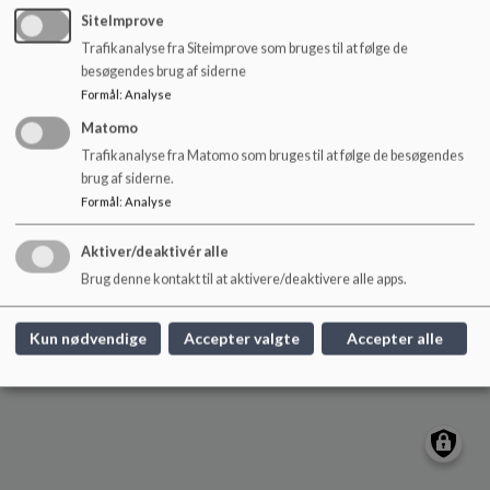
o
SiteImprove
l
Trafikanalyse fra Siteimprove som bruges til at følge de
d
besøgendes brug af siderne
e
Låsby Skole
Formål
:
Analyse
t
Skolevej 10, 8670 Låsby
Matomo
laasbyskole@skanderborg.dk
Trafikanalyse fra Matomo som bruges til at følge de besøgendes
brug af siderne.
+45 87942750
Formål
:
Analyse
EAN NR.
5798005707301
Sitemap
Aktiver/deaktivér alle
Brug denne kontakt til at aktivere/deaktivere alle apps.
Cookie politik
Kun nødvendige
Accepter valgte
Accepter alle