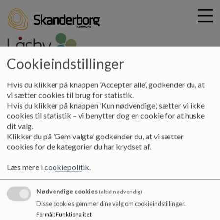
Cookieindstillinger
G
laasby-skole
Hvis du klikker på knappen ’Accepter alle’, godkender du, at
å
Kontakt
Skolebestyrelsen
Om arbejdet i
vi sætter cookies til brug for statistik.
t
Hvis du klikker på knappen ’Kun nødvendige,’ sætter vi ikke
skolebestyrelsen
i
cookies til statistik – vi benytter dog en cookie for at huske
l
dit valg.
h
Om arbejdet i skolebestyrelsen
Klikker du på ’Gem valgte’ godkender du, at vi sætter
o
cookies for de kategorier du har krydset af.
v
e
Præsentation fra skolebestyrelsen 2019-2020 kan ses i PDF
Læs mere i
cookiepolitik
.
d
i
Dokumenter
Nødvendige cookies
n
(altid nødvendig)
Præsentation fra skolebestyrelsen 2019-2020.pdf
d
Disse cookies gemmer dine valg om cookieindstillinger.
h
Formål
:
Funktionalitet