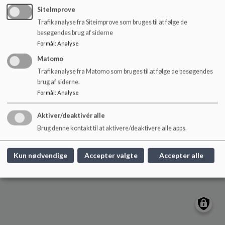
o
SiteImprove
Låsby Skole
l
Trafikanalyse fra Siteimprove som bruges til at følge de
d
Skolevej 10, 8670 Låsby
besøgendes brug af siderne
e
laasbyskole@skanderborg.dk
Formål
:
Analyse
t
+45 87942750
Matomo
EAN NR.
5798005707301
Trafikanalyse fra Matomo som bruges til at følge de besøgendes
Sitemap
brug af siderne.
Formål
:
Analyse
Cookie politik
Aktiver/deaktivér alle
Brug denne kontakt til at aktivere/deaktivere alle apps.
Kun nødvendige
Accepter valgte
Accepter alle