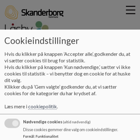
Cookieindstillinger
G
laasby-skole
Hvis du klikker på knappen ’Accepter alle’, godkender du, at
å
Praktisk info
Nøgletal
vi sætter cookies til brug for statistik.
t
Hvis du klikker på knappen ’Kun nødvendige,’ sætter vi ikke
i
cookies til statistik – vi benytter dog en cookie for at huske
Nøgletal
l
dit valg.
h
Klikker du på ’Gem valgte’ godkender du, at vi sætter
o
cookies for de kategorier du har krydset af.
v
Nøgle tal kan ses her:
e
Læs mere i
cookiepolitik
.
https://www.uddannelsesstatistik.dk/pages/institutio
d
ns/737003.aspx/
i
Nødvendige cookies
n
(altid nødvendig)
d
Disse cookies gemmer dine valg om cookieindstillinger.
h
Formål
:
Funktionalitet