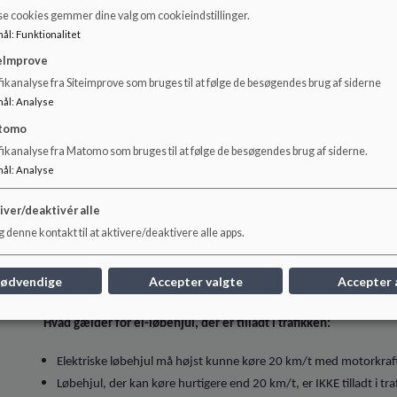
Færdselsregler for el-løbehjul:
se cookies gemmer dine valg om cookieindstillinger.
mål
:
Funktionalitet
Du skal være fyldt 15 år (Nogle udlejningsfirmaer kræver 18 år)
eImprove
Du skal følge cykelreglerne. Dvs. du skal køre på cykelstien, hvis de
ikanalyse fra Siteimprove som bruges til at følge de besøgendes brug af siderne
Du må ikke køre på fortovet, på gangstier eller i fodgængerfelter
mål
:
Analyse
Du skal give tegn ved sving og stop.
tomo
Der må kun være én person på løbehjulet.
fikanalyse fra Matomo som bruges til at følge de besøgendes brug af siderne.
Du skal køre med lys på hele døgnet.
mål
:
Analyse
Promillegrænsen er 0,5 og der er nulgrænse for ulovlige stoffer.
Børn under 15 år må kun køre på elektrisk løbehjul i trafikken, 
iver/deaktivér alle
derover, som har kontrol over barnets kørsel. På lege- og ophold
 denne kontakt til at aktivere/deaktivere alle apps.
løbehjul skal være sammen med en voksen.
nødvendige
Accepter valgte
Accepter 
Hvad gælder for el-løbehjul, der er tilladt i trafikken:
Elektriske løbehjul må højst kunne køre 20 km/t med motorkraf
Løbehjul, der kan køre hurtigere end 20 km/t, er IKKE tilladt i tra