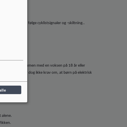
.
r er cykelsti og følge cyklistsignaler og -skiltning..
.
hvis barnet er sammen med en voksen på 18 år eller
sområder er der dog ikke krav om, at børn på elektrisk
alle
t alene.
fikken.