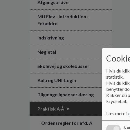
Afgangsprøve
MU Elev - Introduktion -
Forældre
Indskrivning
Nøgletal
Cookie
Skolevej og skolebusser
Hvis du klik
statistik.
Aula og UNI-Login
Hvis du klik
benytter dog
Tilgængelighedserklæring
Klikker du p
krydset af.
Praktisk A-Å
Læs mere i
Ordensregler for afd. A
Nød