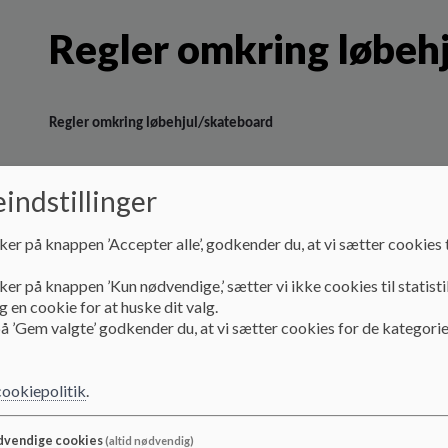
Regler omkring løbeh
Regler omkring løbehjul/skateboard
Indskoling
indstillinger
Alle elever
skal have hjelm
og gerne sikkerhedsudstyr på når de kør
legepladsen
ker på knappen ’Accepter alle’, godkender du, at vi sætter cookies t
Samme gælder hvis de cykler på egne cykler
Brugen af SFO og klubbens indkøbte Mooncar må vente med at blive b
ker på knappen ’Kun nødvendige,’ sætter vi ikke cookies til statisti
 en cookie for at huske dit valg.
Mellem og udskoling B-C-E
å ’Gem valgte’ godkender du, at vi sætter cookies for de kategorie
Alm. Løbehjul opfordre vi eleverne til at bruge hjem/sikkerhedsuds
garderoben ved egen klasse
cookiepolitik
.
El løbehjul, her gælder de samme regler som for knallert. Dog opfor
De skal parkeres i cykelskur i skoletiden og må ikke bruges i pauser
vendige cookies
(altid nødvendig)