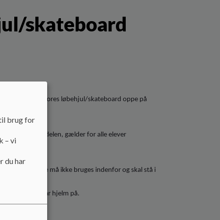
jul/skateboard
e på egne eller vores løbehjul/skateboard oppe på
il brug for
rugt i fritidsdelen, gælder for alle elever
k – vi
r du har
tyr. Løbehjulene må ikke bruges indenfor og skal stå i
dre vi til man har hjelm på.
ne