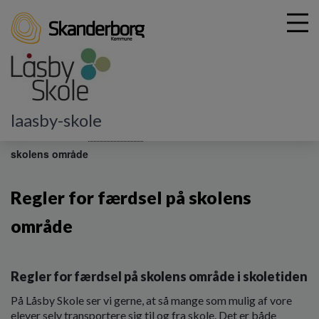
G
laasby-skole
å
Praktisk info
Praktisk A-Å
Regler for færdsel på
t
skolens område
i
l
h
Regler for færdsel på skolens
o
v
område
e
d
i
Regler for færdsel på skolens område i skoletiden
n
d
På Låsby Skole ser vi gerne, at så mange som mulig af vore
h
elever selv transportere sig til og fra skole. Det er både