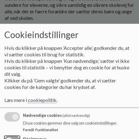
o
sundere for eleverne, og sikre samtidig en sikrere skolevej for
l
alle, når der er færre forældre der sætter deres børn og unge
d
af ved skolen.
e
t
Gående
Cookieindstillinger
Elever der går i skole, skal i vinterhalvåret huske reflekser /
Hvis du klikker på knappen ’Accepter alle’, godkender du, at
evt. en gul vest, når de går i skole.
vi sætter cookies til brug for statistik.
Hvis du klikker på knappen ’Kun nødvendige,’ sætter vi ikke
Cykler
cookies til statistik – vi benytter dog en cookie for at huske
dit valg.
Skolen ser gerne, at så mange som muligt elever selv
Klikker du på ’Gem valgte’ godkender du, at vi sætter
transportere sig til og fra skole. Der er derfor opsat
cookies for de kategorier du har krydset af.
cykelstativer tre steder på skolen (ved klubben, ved SFOen
og imellem sportspladsen og afd. C), hvor elever kan placere
Læs mere i
cookiepolitik
.
deres cykler, mens de er i skole.
Elever må dog ikke benytte deres cykel i skolegårdene i
Nødvendige cookies
(altid nødvendig)
skoletiden.
Disse cookies gemmer dine valg om cookieindstillinger.
Formål
:
Funktionalitet
Cykler man til og fra skole, skal man huske hjelm og lys på
cyklen.