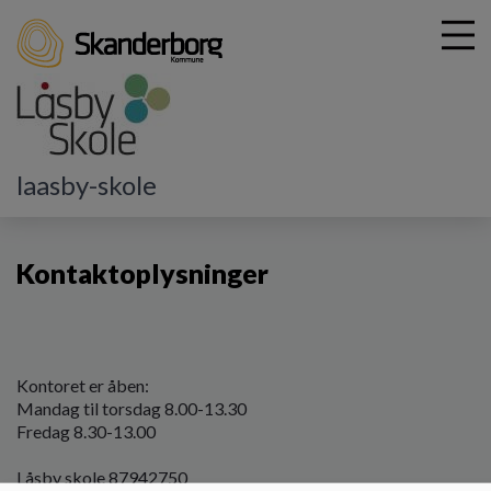
G
laasby-skole
å
Kontakt
Kontaktoplysninger
t
i
Kontaktoplysninger
l
h
o
v
e
d
Kontoret er åben:
i
Mandag til torsdag 8.00-13.30
n
Fredag 8.30-13.00
d
h
Låsby skole 87942750