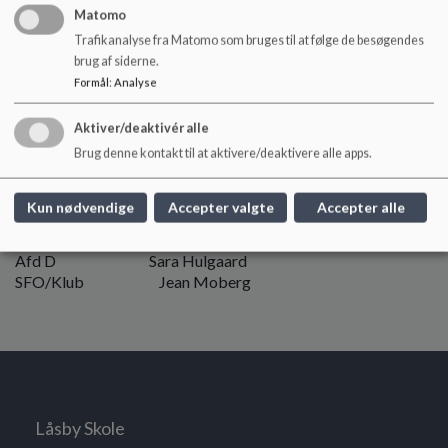
Afdelingsleder og fritidsleder Jean Moberg
Matomo
Afdelingsleder afd. D Sara Hulgaard
Trafikanalyse fra Matomo som bruges til at følge de besøgendes
brug af siderne.
Formål
:
Analyse
Aktiver/deaktivér alle
Brug denne kontakt til at aktivere/deaktivere alle apps.
Ansvarsfordeling i ledelsesteamet:
(0. - 3. årgang) Jean Moberg
Kun nødvendige
Accepter valgte
Accepter alle
(4. - 9. årgang) Anette Weldingh
Afd D Sara Hulgaard
SFO/Klub Jean Moberg
Låsby Skole