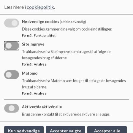
o
(autismeoj.dk)
Læs mere i
cookiepolitik
.
l
d
e
Nødvendige cookies
(altid nødvendig)
t
ADHD - ADHD
-foreningen
Disse cookies gemmer dine valg om cookieindstillinger.
Formål
:
Funktionalitet
SiteImprove
Forside - Autismeplatform
Trafikanalyse fra Siteimprove som bruges til at følge de
besøgendes brug af siderne
Formål
:
Analyse
Matomo
Picto Selector,
Picto Selector (hillerod.dk)
Trafikanalyse fra Matomo som bruges til at følge de besøgendes
brug af siderne.
Med Picto Selector kan du gratis fremstille grafiske
materialer, der støtter kommunikation og struktur. Picto
Formål
:
Analyse
Selector er et godt alternativ til Boardmaker.
Aktiver/deaktivér alle
Brug denne kontakt til at aktivere/deaktivere alle apps.
Kun nødvendige
Accepter valgte
Accepter alle
Låsby Skole