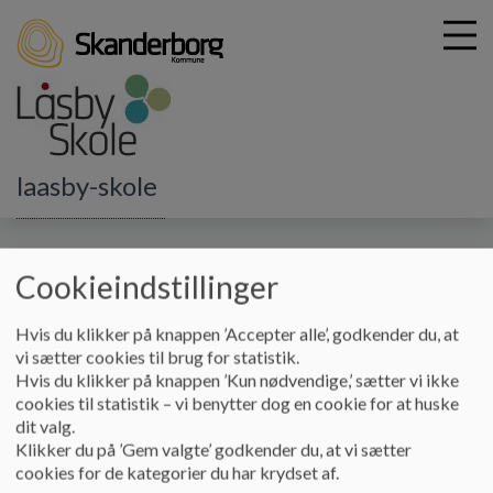
G
laasby-skole
å
Specialtilbud Autisme
Gode links
t
i
Gode links
l
Cookieindstillinger
h
o
Hvis du klikker på knappen ’Accepter alle’, godkender du, at
v
Landsforeningen Autisme - Landsforeningen Autisme
vi sætter cookies til brug for statistik.
e
(autismeforening.dk)
Hvis du klikker på knappen ’Kun nødvendige,’ sætter vi ikke
d
cookies til statistik – vi benytter dog en cookie for at huske
i
dit valg.
n
Klikker du på ’Gem valgte’ godkender du, at vi sætter
d
Landsforeningen Autisme - Kreds Østjylland -
cookies for de kategorier du har krydset af.
h
Landsforeningen Autisme|Kreds Østjylland