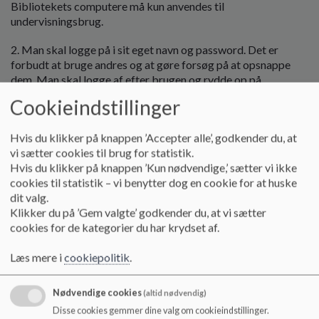
o
Bibliotekets computere må kun anvendes til
l
undervisningsbrug.
d
2. Man skal logge på i sit eget navn og password. Det er
e
forbudt at bruge andres og at gøre forsøg på at opsnappe
t
dem. Man skal logge af efter brugen og rydde op på
arbejdspladsen.
Cookieindstillinger
3. Man skal passe på computerne - lad være med at skubbe.
Hvis du klikker på knappen ’Accepter alle’, godkender du, at
Man må ikke spise og drikke ved maskinerne. Elever må
vi sætter cookies til brug for statistik.
heller ikke flytte rundt på computere, mus, tastaturer,
Hvis du klikker på knappen ’Kun nødvendige,’ sætter vi ikke
hovedtelefoner mm.
cookies til statistik – vi benytter dog en cookie for at huske
4. Eleverne skal fra 5. klasse bruge egne hovedtelefoner.
dit valg.
Klikker du på ’Gem valgte’ godkender du, at vi sætter
5. Computernes brugerflade er indrettet på undervisningen
cookies for de kategorier du har krydset af.
og skal kunne genkendes af alle brugere. Derfor må
maskinernes opsætning ikke ændres. Elever må ikke lægge
Læs mere i
cookiepolitik
.
programmer ind.
Nødvendige cookies
(altid nødvendig)
6. Almindelige love og regler om ophavsret skal overholdes.
Disse cookies gemmer dine valg om cookieindstillinger.
Derfor må programmer, der er egnet til at omgå disse regler