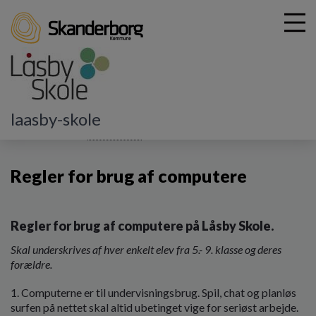
G
laasby-skole
å
Praktisk info
Praktisk A-Å
Regler for brug af computere
t
i
Regler for brug af computere
l
h
o
v
Regler for brug af computere på Låsby Skole.
e
d
Skal underskrives af hver enkelt elev fra 5.- 9. klasse og deres
i
forældre.
n
d
1. Computerne er til undervisningsbrug. Spil, chat og planløs
h
surfen på nettet skal altid ubetinget vige for seriøst arbejde.