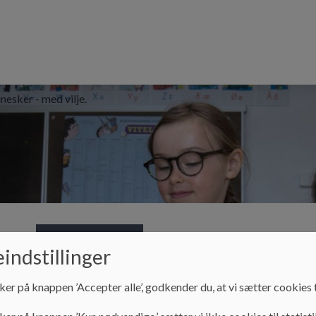
nesker - med vilje.
Klub
Praktisk info
Kontakt
Specialtilbu
indstillinger
ker på knappen ’Accepter alle’, godkender du, at vi sætter cookies t
Praktisk info
Aula og UNI-Login