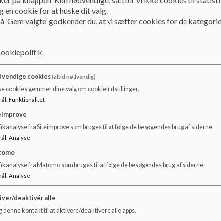
ker på knappen ’Kun nødvendige,’ sætter vi ikke cookies til statisti
 en cookie for at huske dit valg.
Aula og UNI-Login
å ’Gem valgte’ godkender du, at vi sætter cookies for de kategorie
cookiepolitik
.
Information til forældre i skoler og dagtilbud
Fra efteråret 2019 er Aula vores kommunikationsplatform 
vendige cookies
(altid nødvendig)
afløser dermed Forældreintra.
se cookies gemmer dine valg om cookieindstillinger.
mål
:
Funktionalitet
Aula giver dig overblik over dit barns hverdag og er din 
skolen.
eImprove
ikanalyse fra Siteimprove som bruges til at følge de besøgendes brug af siderne
I Aula kan du bl.a. sende beskeder, se en opslagstavle med
mål
:
Analyse
barns skoleskema. Som forælder vælger du selv, hvor ofte o
tomo
https://www.skanderborg.dk/aula
fikanalyse fra Matomo som bruges til at følge de besøgendes brug af siderne.
mål
:
Analyse
iver/deaktivér alle
 denne kontakt til at aktivere/deaktivere alle apps.