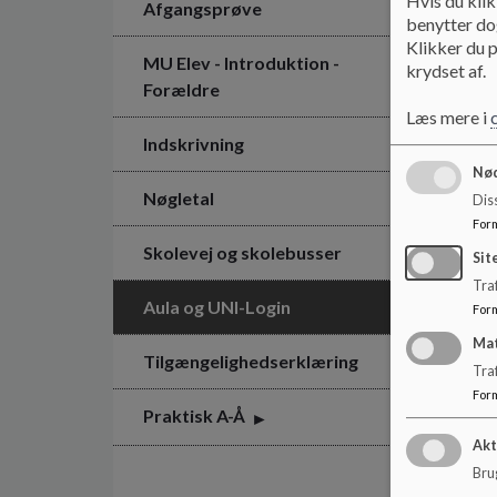
Hvis du klik
Afgangsprøve
benytter dog
Klikker du p
MU Elev - Introduktion -
krydset af.
Forældre
Læs mere i
Indskrivning
Nød
Nøgletal
Dis
For
Skolevej og skolebusser
Sit
Traf
Aula og UNI-Login
For
Ma
Tilgængelighedserklæring
Tra
For
Praktisk A-Å
Akt
Brug