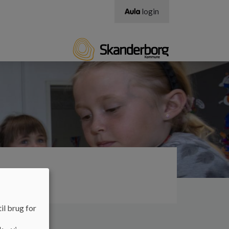
login
d Autisme
il brug for