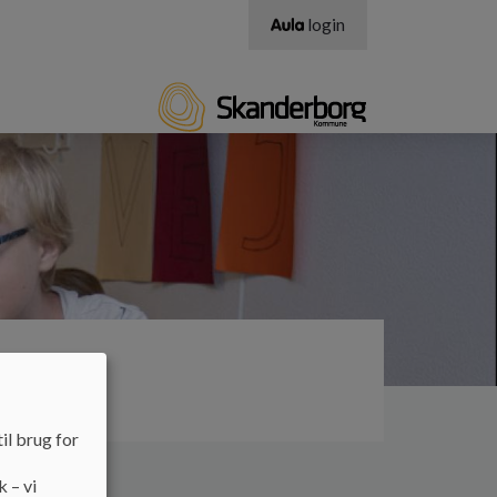
login
d Autisme
il brug for
k – vi