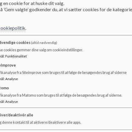
 en cookie for at huske dit valg.
å ’Gem valgte’ godkender du, at vi sætter cookies for de kategorie
Værdier og målsætni
cookiepolitik
.
Værdier og målsætning
vendige cookies
(altid nødvendig)
se cookies gemmer dine valg om cookieindstillinger.
mål
:
Funktionalitet
Låsby skoles
mission
er en kort sætning, der indkapsler det væsen
eImprove
Vi udvikler hele mennesker – med vilje
ikanalyse fra Siteimprove som bruges til at følge de besøgendes brug af siderne
mål
:
Analyse
Vores
vision
, er udtryk for den grundlæggende forestilling, hvor vi 
tomo
fikanalyse fra Matomo som bruges til at følge de besøgendes brug af siderne.
Låsby skole er byens skole, hvor alle elever lærer i et inspirerend
mål
:
Analyse
forpligtigende fællesskab
iver/deaktivér alle
 denne kontakt til at aktivere/deaktivere alle apps.