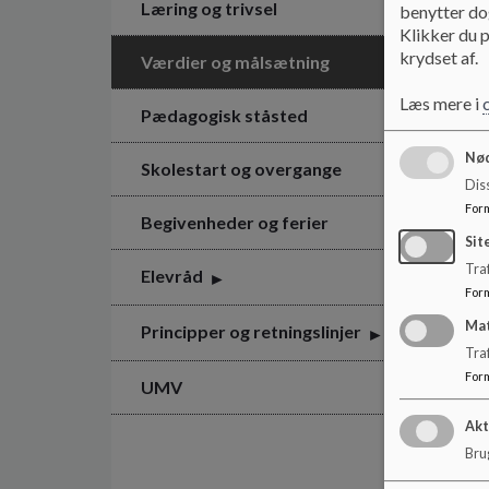
Læring og trivsel
benytter dog
Klikker du p
krydset af.
Værdier og målsætning
Læs mere i
Pædagogisk ståsted
Nød
Skolestart og overgange
Dis
For
Begivenheder og ferier
Sit
Traf
Elevråd
For
Ma
Principper og retningslinjer
Tra
For
UMV
Akt
Brug