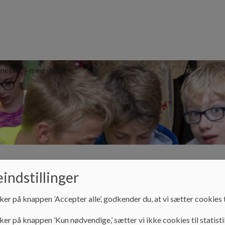
nesker - med vilje.
Klub
Praktisk info
Kontakt
Specialtilbu
indstillinger
ker på knappen ’Accepter alle’, godkender du, at vi sætter cookies t
Vores skole
Værdier og målsætning
ker på knappen ’Kun nødvendige,’ sætter vi ikke cookies til statisti