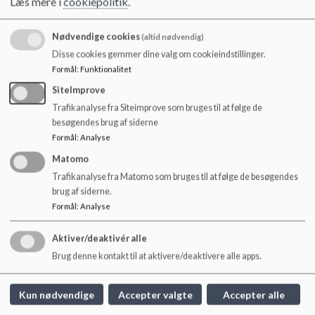
Læs mere i
cookiepolitik
.
o
almindelige højmesse om søndagen. Antallet af gange
l
fastlægges af præsten.
d
Nødvendige cookies
(altid nødvendig)
e
For de almene konfirmationshold finder konfirmationen
Disse cookies gemmer dine valg om cookieindstillinger.
t
sædvanligvis sted den sidste søndag i april.
Formål
:
Funktionalitet
Ret til ændringer forbeholdes.
SiteImprove
I 2026 er der konfirmation søndag d. 26. april og
Trafikanalyse fra Siteimprove som bruges til at følge de
konfirmation for specialholdet er lørdag d. 25. april.
besøgendes brug af siderne
Formål
:
Analyse
For yderligere information bedes man henvende sig til Låsby
Matomo
Kirke.
Trafikanalyse fra Matomo som bruges til at følge de besøgendes
brug af siderne.
https://www.laasbykirke.dk/kirkelige-
Formål
:
Analyse
handlinger/konfirmation/
Aktiver/deaktivér alle
Brug denne kontakt til at aktivere/deaktivere alle apps.
Låsby Skole
Kun nødvendige
Accepter valgte
Accepter alle
Skolevej 10, 8670 Låsby