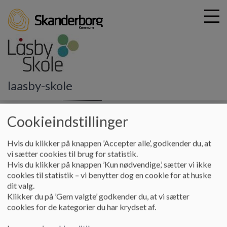
G
laasby-skole
å
Praktisk info
Praktisk A-Å
Konfirmation dato
t
i
Cookieindstillinger
Konfirmation dato
l
h
Hvis du klikker på knappen ’Accepter alle’, godkender du, at
o
vi sætter cookies til brug for statistik.
v
KONFIRMATION I LÅSBY SOGN
Hvis du klikker på knappen ’Kun nødvendige,’ sætter vi ikke
e
cookies til statistik – vi benytter dog en cookie for at huske
d
Forud for konfirmation skal man deltage i
dit valg.
i
konfirmationsforberedelse og man skal være døbt for at
Klikker du på ’Gem valgte’ godkender du, at vi sætter
n
blive konfirmeret. Man kan sagtens deltage i
cookies for de kategorier du har krydset af.
d
konfirmationsforberedelsen selvom man ikke er døbt.
h
Endvidere er det en forudsætning, at man deltager i den